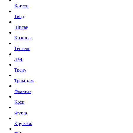
Коттон
Твид
Шитьё
Крапива
Тенсель
Лён
Тренч
Трикотаж
Фланель
Креп
Футер
Кружево