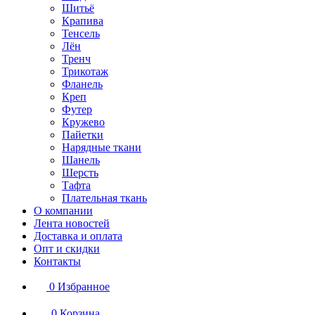
Шитьё
Крапива
Тенсель
Лён
Тренч
Трикотаж
Фланель
Креп
Футер
Кружево
Пайетки
Нарядные ткани
Шанель
Шерсть
Тафта
Плательная ткань
О компании
Лента новостей
Доставка и оплата
Опт и скидки
Контакты
0
Избранное
0
Корзина