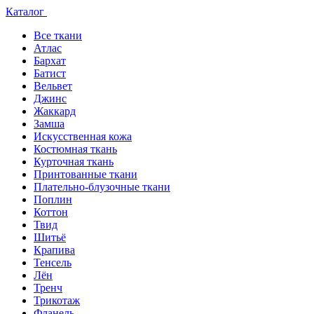
Каталог
Все ткани
Атлас
Бархат
Батист
Вельвет
Джинс
Жаккард
Замша
Искусственная кожа
Костюмная ткань
Курточная ткань
Принтованные ткани
Плательно-блузочные ткани
Поплин
Коттон
Твид
Шитьё
Крапива
Тенсель
Лён
Тренч
Трикотаж
Фланель