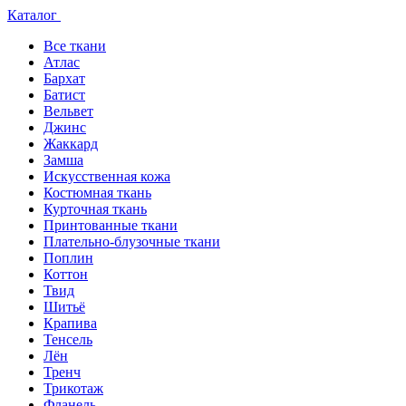
Каталог
Все ткани
Атлас
Бархат
Батист
Вельвет
Джинс
Жаккард
Замша
Искусственная кожа
Костюмная ткань
Курточная ткань
Принтованные ткани
Плательно-блузочные ткани
Поплин
Коттон
Твид
Шитьё
Крапива
Тенсель
Лён
Тренч
Трикотаж
Фланель