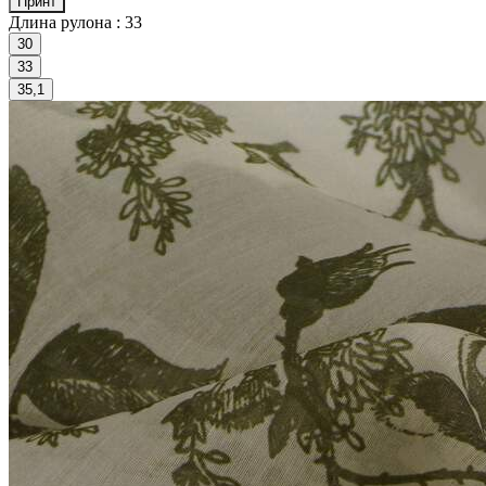
Принт
Длина рулона :
33
30
33
35,1