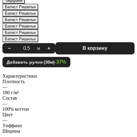
Тиффани
Батист Ришелье
Батист Ришелье
Батист Ришелье
Батист Ришелье
Батист Ришелье
Батист Ришелье
−
м
+
В корзину
-37%
Добавить рулон (30м)
Характеристики
Плотность
—
180 г/м²
Состав
—
100% коттон
Цвет
—
Тиффани
Ширина
—