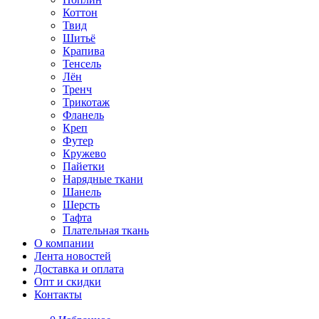
Коттон
Твид
Шитьё
Крапива
Тенсель
Лён
Тренч
Трикотаж
Фланель
Креп
Футер
Кружево
Пайетки
Нарядные ткани
Шанель
Шерсть
Тафта
Плательная ткань
О компании
Лента новостей
Доставка и оплата
Опт и скидки
Контакты