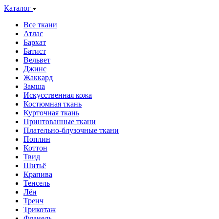
Каталог
Все ткани
Атлас
Бархат
Батист
Вельвет
Джинс
Жаккард
Замша
Искусственная кожа
Костюмная ткань
Курточная ткань
Принтованные ткани
Плательно-блузочные ткани
Поплин
Коттон
Твид
Шитьё
Крапива
Тенсель
Лён
Тренч
Трикотаж
Фланель