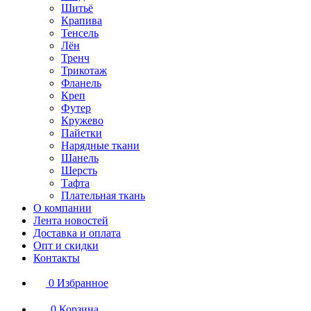
Шитьё
Крапива
Тенсель
Лён
Тренч
Трикотаж
Фланель
Креп
Футер
Кружево
Пайетки
Нарядные ткани
Шанель
Шерсть
Тафта
Плательная ткань
О компании
Лента новостей
Доставка и оплата
Опт и скидки
Контакты
0
Избранное
0
Корзина