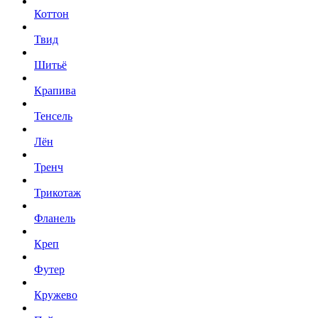
Коттон
Твид
Шитьё
Крапива
Тенсель
Лён
Тренч
Трикотаж
Фланель
Креп
Футер
Кружево