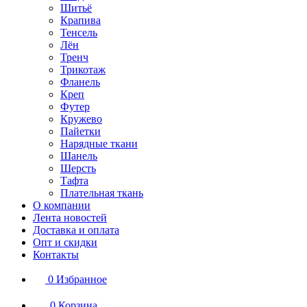
Шитьё
Крапива
Тенсель
Лён
Тренч
Трикотаж
Фланель
Креп
Футер
Кружево
Пайетки
Нарядные ткани
Шанель
Шерсть
Тафта
Плательная ткань
О компании
Лента новостей
Доставка и оплата
Опт и скидки
Контакты
0
Избранное
0
Корзина