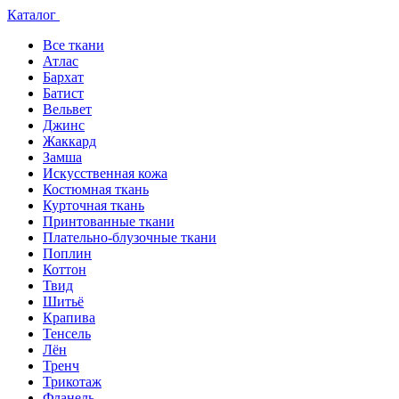
Каталог
Все ткани
Атлас
Бархат
Батист
Вельвет
Джинс
Жаккард
Замша
Искусственная кожа
Костюмная ткань
Курточная ткань
Принтованные ткани
Плательно-блузочные ткани
Поплин
Коттон
Твид
Шитьё
Крапива
Тенсель
Лён
Тренч
Трикотаж
Фланель