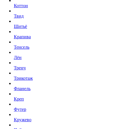
Коттон
Твид
Шитьё
Крапива
Тенсель
Лён
Тренч
Трикотаж
Фланель
Креп
Футер
Кружево