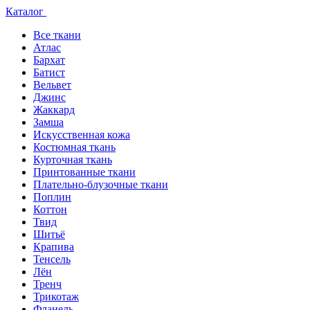
Каталог
Все ткани
Атлас
Бархат
Батист
Вельвет
Джинс
Жаккард
Замша
Искусственная кожа
Костюмная ткань
Курточная ткань
Принтованные ткани
Плательно-блузочные ткани
Поплин
Коттон
Твид
Шитьё
Крапива
Тенсель
Лён
Тренч
Трикотаж
Фланель