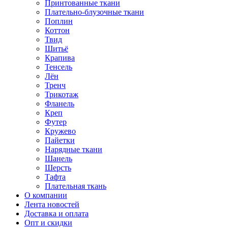
Принтованные ткани
Плательно-блузочные ткани
Поплин
Коттон
Твид
Шитьё
Крапива
Тенсель
Лён
Тренч
Трикотаж
Фланель
Креп
Футер
Кружево
Пайетки
Нарядные ткани
Шанель
Шерсть
Тафта
Плательная ткань
О компании
Лента новостей
Доставка и оплата
Опт и скидки