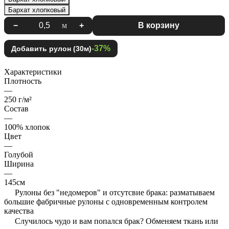
Бархат хлопковый
−
м
+
В корзину
-37%
Добавить рулон (30м)
Характеристики
Плотность
—
250 г/м²
Состав
—
100% хлопок
Цвет
—
Голубой
Ширина
—
145см
Рулоны без "недомеров" и отсутсвие брака: разматываем
большие фабричные рулоны с одновременным контролем
качества
Случилось чудо и вам попался брак? Обменяем ткань или