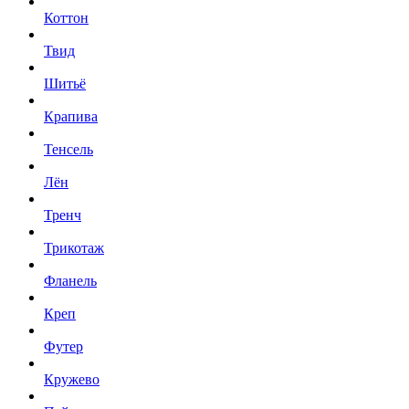
Коттон
Твид
Шитьё
Крапива
Тенсель
Лён
Тренч
Трикотаж
Фланель
Креп
Футер
Кружево