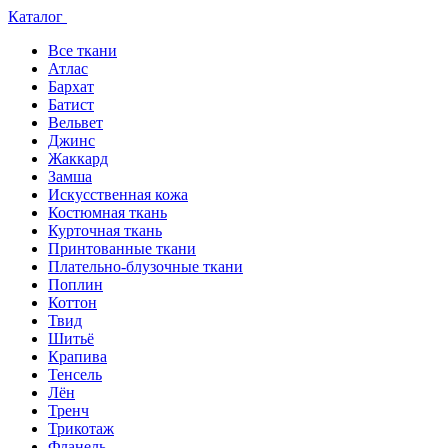
Каталог
Все ткани
Атлас
Бархат
Батист
Вельвет
Джинс
Жаккард
Замша
Искусственная кожа
Костюмная ткань
Курточная ткань
Принтованные ткани
Плательно-блузочные ткани
Поплин
Коттон
Твид
Шитьё
Крапива
Тенсель
Лён
Тренч
Трикотаж
Фланель