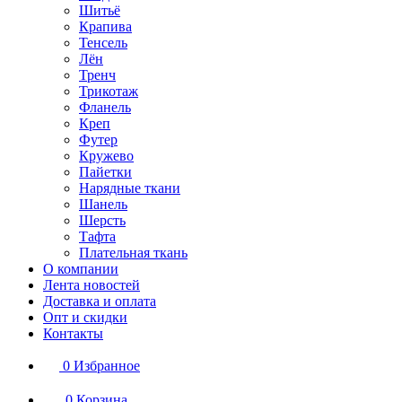
Шитьё
Крапива
Тенсель
Лён
Тренч
Трикотаж
Фланель
Креп
Футер
Кружево
Пайетки
Нарядные ткани
Шанель
Шерсть
Тафта
Плательная ткань
О компании
Лента новостей
Доставка и оплата
Опт и скидки
Контакты
0
Избранное
0
Корзина