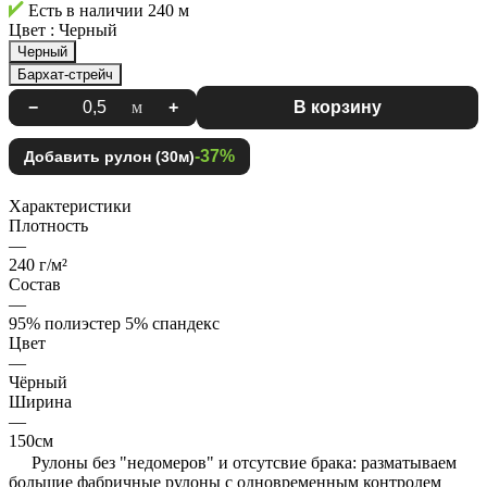
Есть в наличии
240 м
Цвет :
Черный
Черный
Бархат-стрейч
−
м
+
В корзину
-37%
Добавить рулон (30м)
Характеристики
Плотность
—
240 г/м²
Состав
—
95% полиэстер 5% спандекс
Цвет
—
Чёрный
Ширина
—
150см
Рулоны без "недомеров" и отсутсвие брака: разматываем
большие фабричные рулоны с одновременным контролем