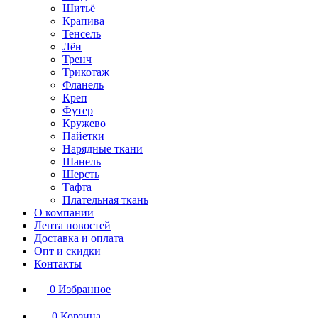
Шитьё
Крапива
Тенсель
Лён
Тренч
Трикотаж
Фланель
Креп
Футер
Кружево
Пайетки
Нарядные ткани
Шанель
Шерсть
Тафта
Плательная ткань
О компании
Лента новостей
Доставка и оплата
Опт и скидки
Контакты
0
Избранное
0
Корзина