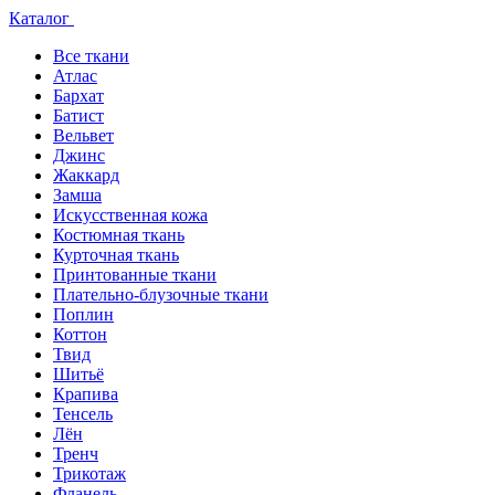
Каталог
Все ткани
Атлас
Бархат
Батист
Вельвет
Джинс
Жаккард
Замша
Искусственная кожа
Костюмная ткань
Курточная ткань
Принтованные ткани
Плательно-блузочные ткани
Поплин
Коттон
Твид
Шитьё
Крапива
Тенсель
Лён
Тренч
Трикотаж
Фланель