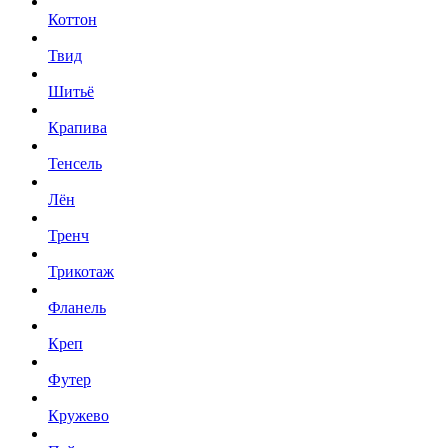
Коттон
Твид
Шитьё
Крапива
Тенсель
Лён
Тренч
Трикотаж
Фланель
Креп
Футер
Кружево