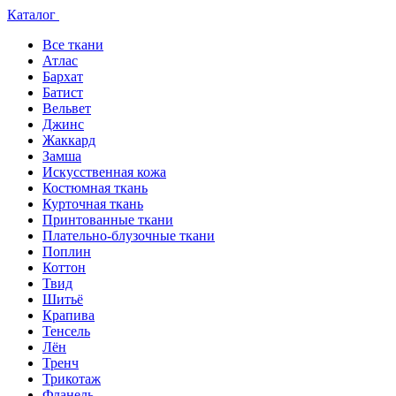
Каталог
Все ткани
Атлас
Бархат
Батист
Вельвет
Джинс
Жаккард
Замша
Искусственная кожа
Костюмная ткань
Курточная ткань
Принтованные ткани
Плательно-блузочные ткани
Поплин
Коттон
Твид
Шитьё
Крапива
Тенсель
Лён
Тренч
Трикотаж
Фланель