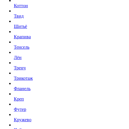
Коттон
Твид
Шитьё
Крапива
Тенсель
Лён
Тренч
Трикотаж
Фланель
Креп
Футер
Кружево