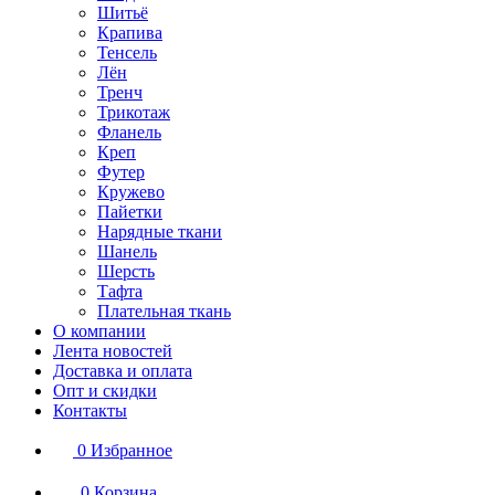
Шитьё
Крапива
Тенсель
Лён
Тренч
Трикотаж
Фланель
Креп
Футер
Кружево
Пайетки
Нарядные ткани
Шанель
Шерсть
Тафта
Плательная ткань
О компании
Лента новостей
Доставка и оплата
Опт и скидки
Контакты
0
Избранное
0
Корзина