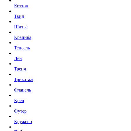
Коттон
Твид
Шитьё
Крапива
Тенсель
Лён
Тренч
Трикотаж
Фланель
Креп
Футер
Кружево