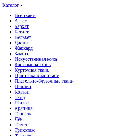
Каталог
Все ткани
Атлас
Бархат
Батист
Вельвет
Джинс
Жаккард
Замша
Искусственная кожа
Костюмная ткань
Курточная ткань
Принтованные ткани
Плательно-блузочные ткани
Поплин
Коттон
Твид
Шитьё
Крапива
Тенсель
Лён
Тренч
Трикотаж
Фланель