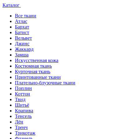
Каталог
Все ткани
Атлас
Бархат
Батист
Вельвет
Джинс
Жаккард
Замша
Искусственная кожа
Костюмная ткань
Курточная ткань
Принтованные ткани
Плательно-блузочные ткани
Поплин
Коттон
Твид
Шитьё
Крапива
Тенсель
Лён
Тренч
Трикотаж
Фланель