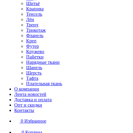
Шитьё
Крапива
Тенсель
Лён
Тренч
Трикотаж
Фланель
Креп
Футер
Кружево
Пайетки
Нарядные ткани
Шанель
Шерсть
Тафта
Плательная ткань
О компании
Лента новостей
Доставка и оплата
Опт и скидки
Контакты
0
Избранное
0
Корзина