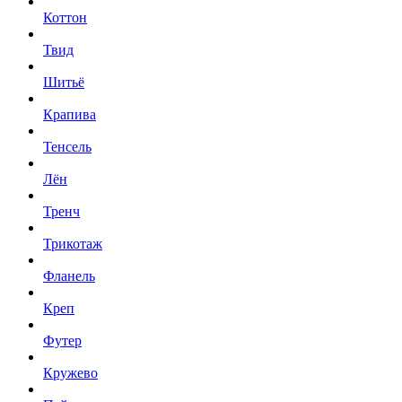
Коттон
Твид
Шитьё
Крапива
Тенсель
Лён
Тренч
Трикотаж
Фланель
Креп
Футер
Кружево