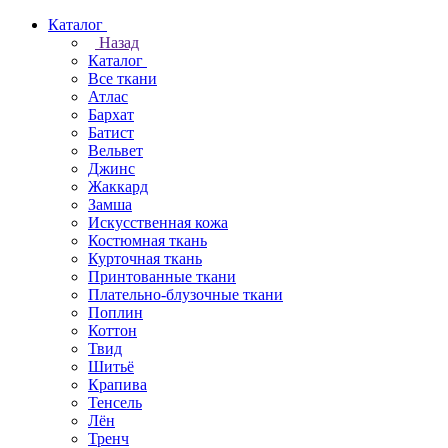
Каталог
Назад
Каталог
Все ткани
Атлас
Бархат
Батист
Вельвет
Джинс
Жаккард
Замша
Искусственная кожа
Костюмная ткань
Курточная ткань
Принтованные ткани
Плательно-блузочные ткани
Поплин
Коттон
Твид
Шитьё
Крапива
Тенсель
Лён
Тренч