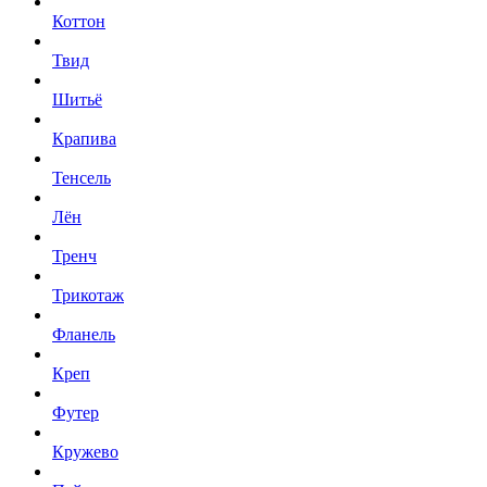
Коттон
Твид
Шитьё
Крапива
Тенсель
Лён
Тренч
Трикотаж
Фланель
Креп
Футер
Кружево