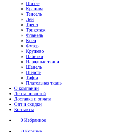
Шитьё
Крапива
Тенсель
Лён
Тренч
Трикотаж
Фланель
Креп
Футер
Кружево
Пайетки
Нарядные ткани
Шанель
Шерсть
Тафта
Плательная ткань
О компании
Лента новостей
Доставка и оплата
Опт и скидки
Контакты
0
Избранное
0
Корзина