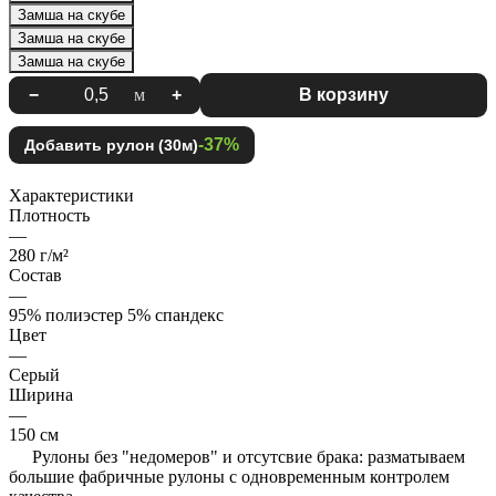
Замша на скубе
Замша на скубе
Замша на скубе
−
м
+
В корзину
-37%
Добавить рулон (30м)
Характеристики
Плотность
—
280 г/м²
Состав
—
95% полиэстер 5% спандекс
Цвет
—
Серый
Ширина
—
150 см
Рулоны без "недомеров" и отсутсвие брака: разматываем
большие фабричные рулоны с одновременным контролем