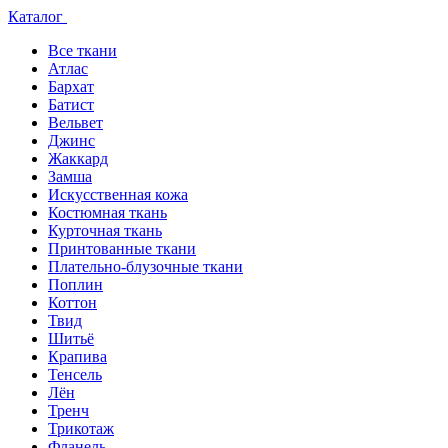
Каталог
Все ткани
Атлас
Бархат
Батист
Вельвет
Джинс
Жаккард
Замша
Искусственная кожа
Костюмная ткань
Курточная ткань
Принтованные ткани
Плательно-блузочные ткани
Поплин
Коттон
Твид
Шитьё
Крапива
Тенсель
Лён
Тренч
Трикотаж
Фланель