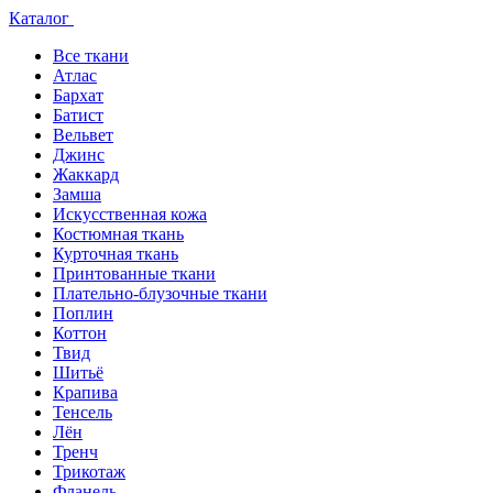
Каталог
Все ткани
Атлас
Бархат
Батист
Вельвет
Джинс
Жаккард
Замша
Искусственная кожа
Костюмная ткань
Курточная ткань
Принтованные ткани
Плательно-блузочные ткани
Поплин
Коттон
Твид
Шитьё
Крапива
Тенсель
Лён
Тренч
Трикотаж
Фланель