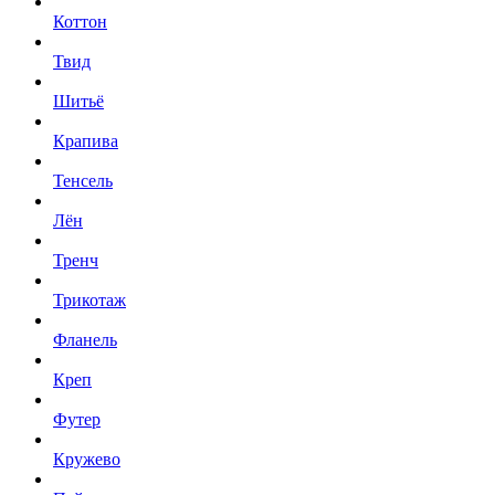
Коттон
Твид
Шитьё
Крапива
Тенсель
Лён
Тренч
Трикотаж
Фланель
Креп
Футер
Кружево