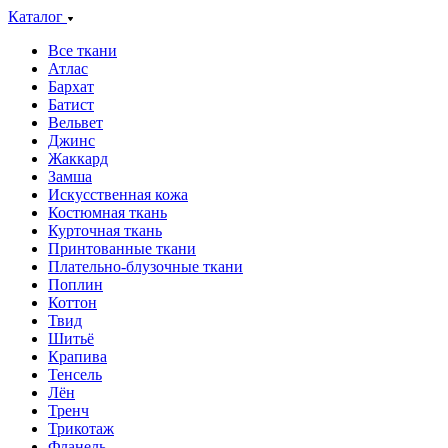
Каталог
Все ткани
Атлас
Бархат
Батист
Вельвет
Джинс
Жаккард
Замша
Искусственная кожа
Костюмная ткань
Курточная ткань
Принтованные ткани
Плательно-блузочные ткани
Поплин
Коттон
Твид
Шитьё
Крапива
Тенсель
Лён
Тренч
Трикотаж
Фланель