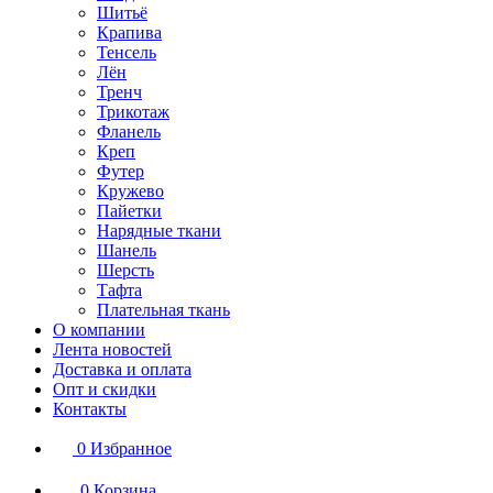
Шитьё
Крапива
Тенсель
Лён
Тренч
Трикотаж
Фланель
Креп
Футер
Кружево
Пайетки
Нарядные ткани
Шанель
Шерсть
Тафта
Плательная ткань
О компании
Лента новостей
Доставка и оплата
Опт и скидки
Контакты
0
Избранное
0
Корзина