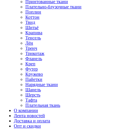
Принтованные ткани
Плательно-блузочные ткани
Поплин
Коттон
Твид
Шитьё
Крапива
Тенсель
Лён
Тренч
Трикотаж
Фланель
Креп
Футер
Кружево
Пайетки
Нарядные ткани
Шанель
Шерсть
Тафта
Плательная ткань
О компании
Лента новостей
Доставка и оплата
Опт и скидки