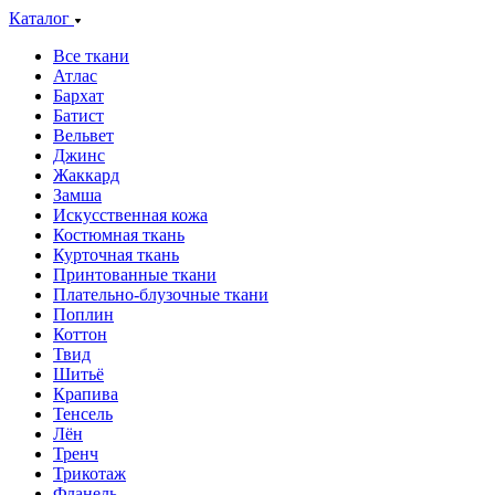
Каталог
Все ткани
Атлас
Бархат
Батист
Вельвет
Джинс
Жаккард
Замша
Искусственная кожа
Костюмная ткань
Курточная ткань
Принтованные ткани
Плательно-блузочные ткани
Поплин
Коттон
Твид
Шитьё
Крапива
Тенсель
Лён
Тренч
Трикотаж
Фланель