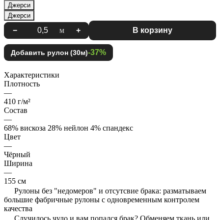
Джерси
Джерси
−
м
+
В корзину
-37%
Добавить рулон (30м)
Характеристики
Плотность
—
410 г/м²
Состав
—
68% вискоза 28% нейлон 4% спандекс
Цвет
—
Чёрный
Ширина
—
155 см
Рулоны без "недомеров" и отсутсвие брака: разматываем
большие фабричные рулоны с одновременным контролем
качества
Случилось чудо и вам попался брак? Обменяем ткань или