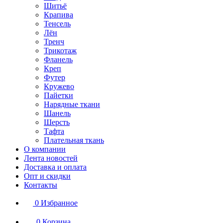
Шитьё
Крапива
Тенсель
Лён
Тренч
Трикотаж
Фланель
Креп
Футер
Кружево
Пайетки
Нарядные ткани
Шанель
Шерсть
Тафта
Плательная ткань
О компании
Лента новостей
Доставка и оплата
Опт и скидки
Контакты
0
Избранное
0
Корзина