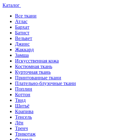
Каталог
Все ткани
Атлас
Бархат
Батист
Вельвет
Джинс
Жаккард
Замша
Искусственная кожа
Костюмная ткань
Курточная ткань
Принтованные ткани
Плательно-блузочные ткани
Поплин
Коттон
Твид
Шитьё
Крапива
Тенсель
Лён
Тренч
Трикотаж
Фланель