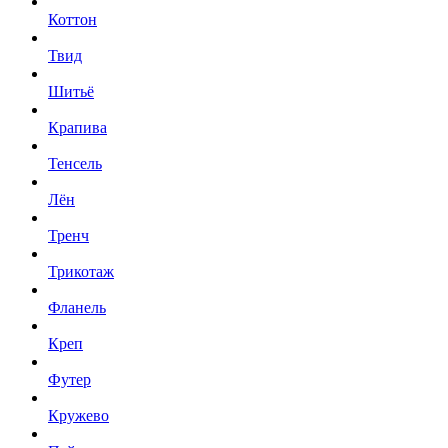
Коттон
Твид
Шитьё
Крапива
Тенсель
Лён
Тренч
Трикотаж
Фланель
Креп
Футер
Кружево