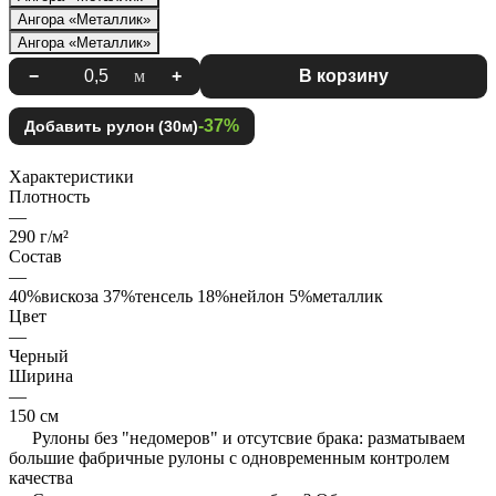
Ангора «Металлик»
Ангора «Металлик»
−
м
+
В корзину
-37%
Добавить рулон (30м)
Характеристики
Плотность
—
290 г/м²
Состав
—
40%вискоза 37%тенсель 18%нейлон 5%металлик
Цвет
—
Черный
Ширина
—
150 см
Рулоны без "недомеров" и отсутсвие брака: разматываем
большие фабричные рулоны с одновременным контролем
качества