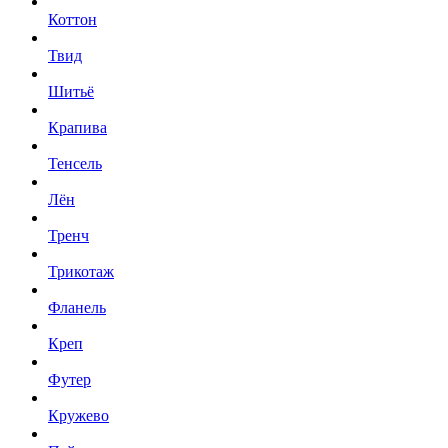
Коттон
Твид
Шитьё
Крапива
Тенсель
Лён
Тренч
Трикотаж
Фланель
Креп
Футер
Кружево