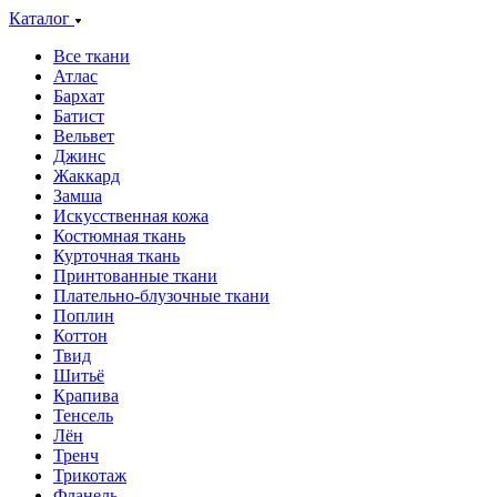
Каталог
Все ткани
Атлас
Бархат
Батист
Вельвет
Джинс
Жаккард
Замша
Искусственная кожа
Костюмная ткань
Курточная ткань
Принтованные ткани
Плательно-блузочные ткани
Поплин
Коттон
Твид
Шитьё
Крапива
Тенсель
Лён
Тренч
Трикотаж
Фланель