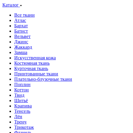
Каталог
Все ткани
Атлас
Бархат
Батист
Вельвет
Джинс
Жаккард
Замша
Искусственная кожа
Костюмная ткань
Курточная ткань
Принтованные ткани
Плательно-блузочные ткани
Поплин
Коттон
Твид
Шитьё
Крапива
Тенсель
Лён
Тренч
Трикотаж
Фланель