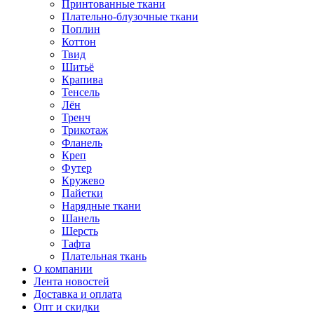
Принтованные ткани
Плательно-блузочные ткани
Поплин
Коттон
Твид
Шитьё
Крапива
Тенсель
Лён
Тренч
Трикотаж
Фланель
Креп
Футер
Кружево
Пайетки
Нарядные ткани
Шанель
Шерсть
Тафта
Плательная ткань
О компании
Лента новостей
Доставка и оплата
Опт и скидки