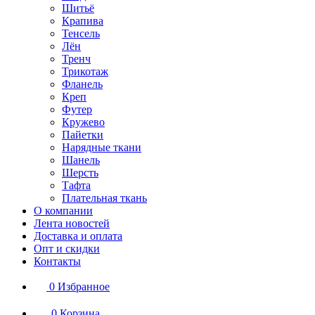
Шитьё
Крапива
Тенсель
Лён
Тренч
Трикотаж
Фланель
Креп
Футер
Кружево
Пайетки
Нарядные ткани
Шанель
Шерсть
Тафта
Плательная ткань
О компании
Лента новостей
Доставка и оплата
Опт и скидки
Контакты
0
Избранное
0
Корзина