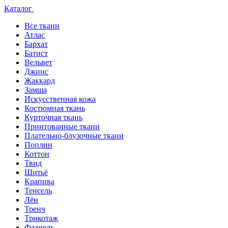
Каталог
Все ткани
Атлас
Бархат
Батист
Вельвет
Джинс
Жаккард
Замша
Искусственная кожа
Костюмная ткань
Курточная ткань
Принтованные ткани
Плательно-блузочные ткани
Поплин
Коттон
Твид
Шитьё
Крапива
Тенсель
Лён
Тренч
Трикотаж
Фланель