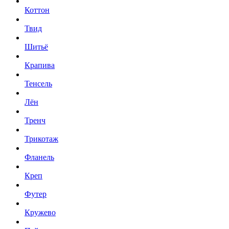
Коттон
Твид
Шитьё
Крапива
Тенсель
Лён
Тренч
Трикотаж
Фланель
Креп
Футер
Кружево