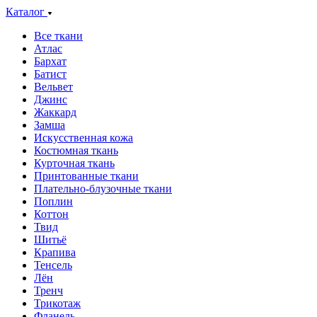
Каталог
Все ткани
Атлас
Бархат
Батист
Вельвет
Джинс
Жаккард
Замша
Искусственная кожа
Костюмная ткань
Курточная ткань
Принтованные ткани
Плательно-блузочные ткани
Поплин
Коттон
Твид
Шитьё
Крапива
Тенсель
Лён
Тренч
Трикотаж
Фланель