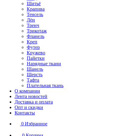
Шитьё
Крапива
Тенсель
Лён
Тренч
Трикотаж
Фланель
Креп
Футер
Кружево
Пайетки
Нарядные ткани
Шанель
Шерсть
Тафта
Плательная ткань
О компании
Лента новостей
Доставка и оплата
Опт и скидки
Контакты
0
Избранное
0
Корзина