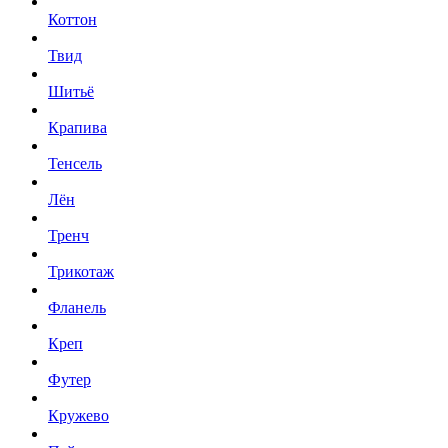
Коттон
Твид
Шитьё
Крапива
Тенсель
Лён
Тренч
Трикотаж
Фланель
Креп
Футер
Кружево