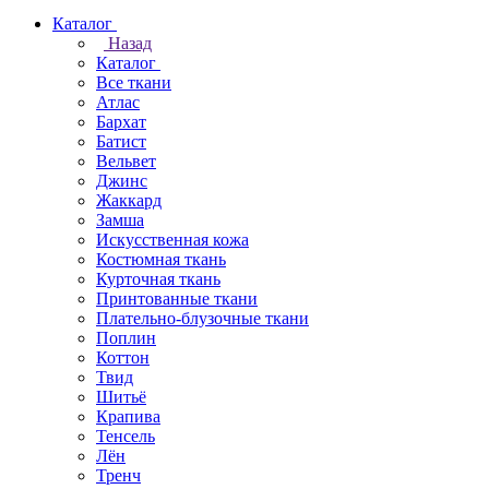
Каталог
Назад
Каталог
Все ткани
Атлас
Бархат
Батист
Вельвет
Джинс
Жаккард
Замша
Искусственная кожа
Костюмная ткань
Курточная ткань
Принтованные ткани
Плательно-блузочные ткани
Поплин
Коттон
Твид
Шитьё
Крапива
Тенсель
Лён
Тренч