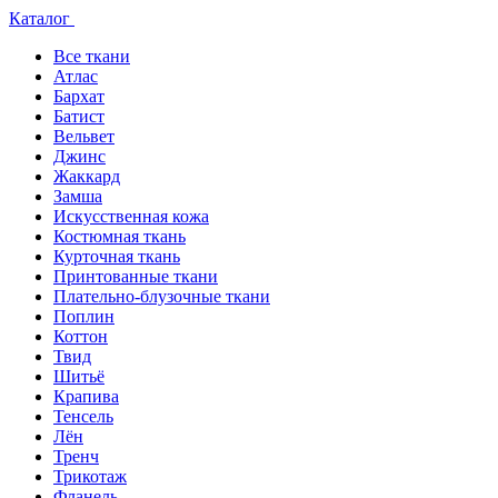
Каталог
Все ткани
Атлас
Бархат
Батист
Вельвет
Джинс
Жаккард
Замша
Искусственная кожа
Костюмная ткань
Курточная ткань
Принтованные ткани
Плательно-блузочные ткани
Поплин
Коттон
Твид
Шитьё
Крапива
Тенсель
Лён
Тренч
Трикотаж
Фланель