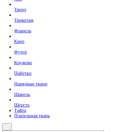
Тренч
Трикотаж
Фланель
Креп
Футер
Кружево
Пайетки
Нарядные ткани
Шанель
Шерсть
Тафта
Плательная ткань