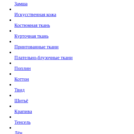
Замша
Искусственная кожа
Костюмная ткань
Курточная ткань
Принтованные ткани
Плательно-блузочные ткани
Поплин
Коттон
Твид
Шитьё
Крапива
Тенсель
Лён