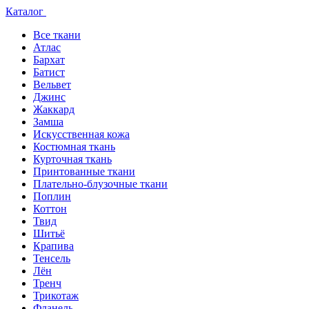
Каталог
Все ткани
Атлас
Бархат
Батист
Вельвет
Джинс
Жаккард
Замша
Искусственная кожа
Костюмная ткань
Курточная ткань
Принтованные ткани
Плательно-блузочные ткани
Поплин
Коттон
Твид
Шитьё
Крапива
Тенсель
Лён
Тренч
Трикотаж
Фланель