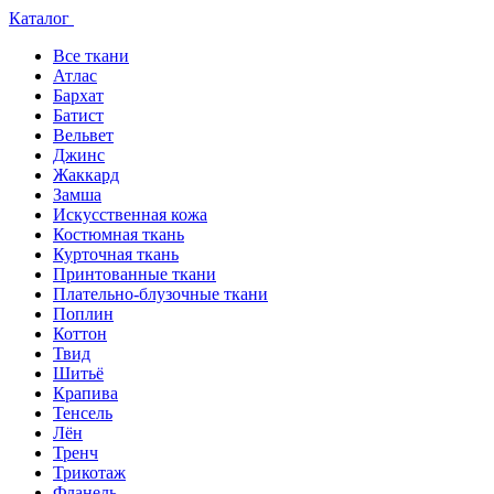
Каталог
Все ткани
Атлас
Бархат
Батист
Вельвет
Джинс
Жаккард
Замша
Искусственная кожа
Костюмная ткань
Курточная ткань
Принтованные ткани
Плательно-блузочные ткани
Поплин
Коттон
Твид
Шитьё
Крапива
Тенсель
Лён
Тренч
Трикотаж
Фланель