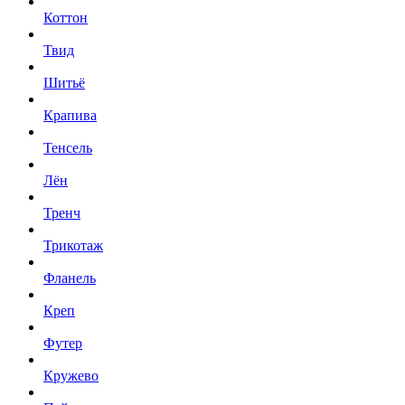
Коттон
Твид
Шитьё
Крапива
Тенсель
Лён
Тренч
Трикотаж
Фланель
Креп
Футер
Кружево