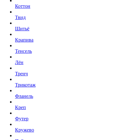
Коттон
Твид
Шитьё
Крапива
Тенсель
Лён
Тренч
Трикотаж
Фланель
Креп
Футер
Кружево