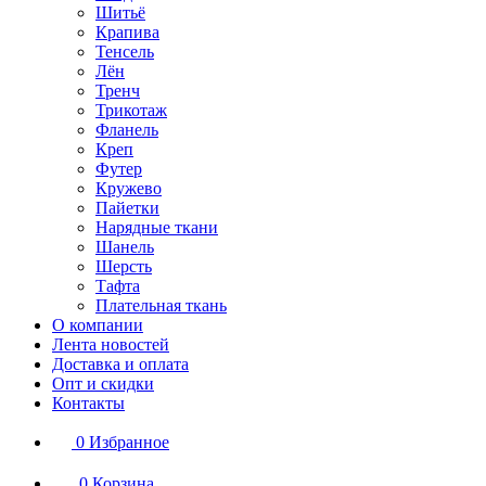
Шитьё
Крапива
Тенсель
Лён
Тренч
Трикотаж
Фланель
Креп
Футер
Кружево
Пайетки
Нарядные ткани
Шанель
Шерсть
Тафта
Плательная ткань
О компании
Лента новостей
Доставка и оплата
Опт и скидки
Контакты
0
Избранное
0
Корзина