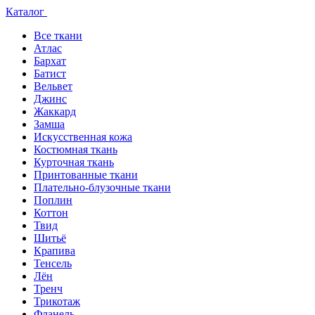
Каталог
Все ткани
Атлас
Бархат
Батист
Вельвет
Джинс
Жаккард
Замша
Искусственная кожа
Костюмная ткань
Курточная ткань
Принтованные ткани
Плательно-блузочные ткани
Поплин
Коттон
Твид
Шитьё
Крапива
Тенсель
Лён
Тренч
Трикотаж
Фланель