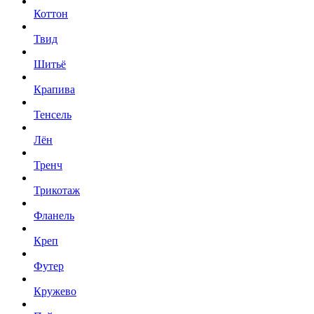
Коттон
Твид
Шитьё
Крапива
Тенсель
Лён
Тренч
Трикотаж
Фланель
Креп
Футер
Кружево