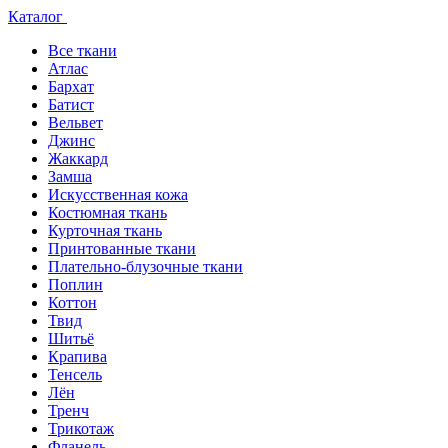
Каталог
Все ткани
Атлас
Бархат
Батист
Вельвет
Джинс
Жаккард
Замша
Искусственная кожа
Костюмная ткань
Курточная ткань
Принтованные ткани
Плательно-блузочные ткани
Поплин
Коттон
Твид
Шитьё
Крапива
Тенсель
Лён
Тренч
Трикотаж
Фланель