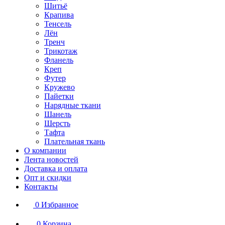
Шитьё
Крапива
Тенсель
Лён
Тренч
Трикотаж
Фланель
Креп
Футер
Кружево
Пайетки
Нарядные ткани
Шанель
Шерсть
Тафта
Плательная ткань
О компании
Лента новостей
Доставка и оплата
Опт и скидки
Контакты
0
Избранное
0
Корзина