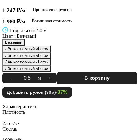
1 247 ₽/м
При покупке рулона
1 980 ₽/м
Розничная стоимость
Под заказ от 50 м
Цвет :
Бежевый
Бежевый
Лён костюмный «Loro»
Лён костюмный «Loro»
Лён костюмный «Loro»
Лён костюмный «Loro»
−
м
+
В корзину
-37%
Добавить рулон (30м)
Характеристики
Плотность
—
235 г/м²
Состав
—