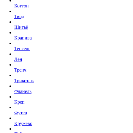
Коттон
Твид
Шитьё
Крапива
Тенсель
Лён
Тренч
Трикотаж
Фланель
Креп
Футер
Кружево