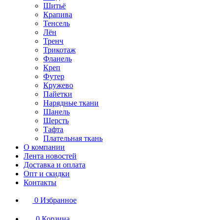
Шитьё
Крапива
Тенсель
Лён
Тренч
Трикотаж
Фланель
Креп
Футер
Кружево
Пайетки
Нарядные ткани
Шанель
Шерсть
Тафта
Плательная ткань
О компании
Лента новостей
Доставка и оплата
Опт и скидки
Контакты
0
Избранное
0
Корзина