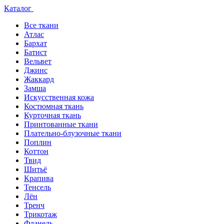
Каталог
Все ткани
Атлас
Бархат
Батист
Вельвет
Джинс
Жаккард
Замша
Искусственная кожа
Костюмная ткань
Курточная ткань
Принтованные ткани
Плательно-блузочные ткани
Поплин
Коттон
Твид
Шитьё
Крапива
Тенсель
Лён
Тренч
Трикотаж
Фланель