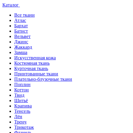
Каталог
Все ткани
Атлас
Бархат
Батист
Вельвет
Джинс
Жаккард
Замша
Искусственная кожа
Костюмная ткань
Курточная ткань
Принтованные ткани
Плательно-блузочные ткани
Поплин
Коттон
Твид
Шитьё
Крапива
Тенсель
Лён
Тренч
Трикотаж
Фланель