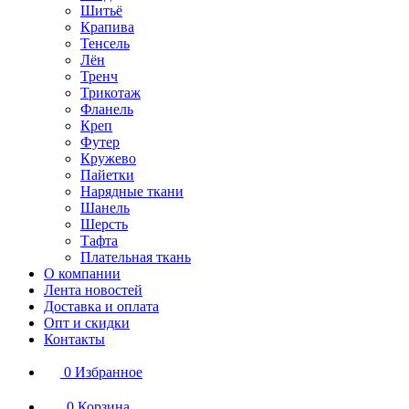
Шитьё
Крапива
Тенсель
Лён
Тренч
Трикотаж
Фланель
Креп
Футер
Кружево
Пайетки
Нарядные ткани
Шанель
Шерсть
Тафта
Плательная ткань
О компании
Лента новостей
Доставка и оплата
Опт и скидки
Контакты
0
Избранное
0
Корзина