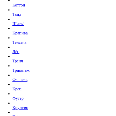
Коттон
Твид
Шитьё
Крапива
Тенсель
Лён
Тренч
Трикотаж
Фланель
Креп
Футер
Кружево