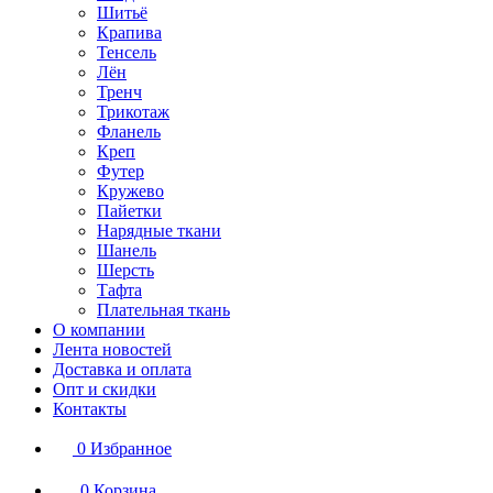
Шитьё
Крапива
Тенсель
Лён
Тренч
Трикотаж
Фланель
Креп
Футер
Кружево
Пайетки
Нарядные ткани
Шанель
Шерсть
Тафта
Плательная ткань
О компании
Лента новостей
Доставка и оплата
Опт и скидки
Контакты
0
Избранное
0
Корзина