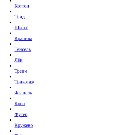
Коттон
Твид
Шитьё
Крапива
Тенсель
Лён
Тренч
Трикотаж
Фланель
Креп
Футер
Кружево