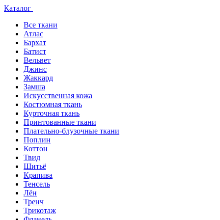
Каталог
Все ткани
Атлас
Бархат
Батист
Вельвет
Джинс
Жаккард
Замша
Искусственная кожа
Костюмная ткань
Курточная ткань
Принтованные ткани
Плательно-блузочные ткани
Поплин
Коттон
Твид
Шитьё
Крапива
Тенсель
Лён
Тренч
Трикотаж
Фланель