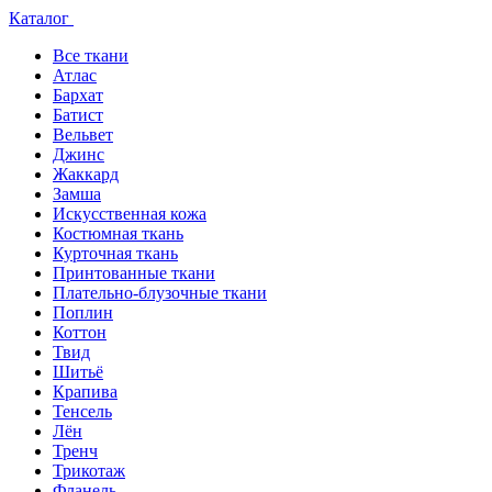
Каталог
Все ткани
Атлас
Бархат
Батист
Вельвет
Джинс
Жаккард
Замша
Искусственная кожа
Костюмная ткань
Курточная ткань
Принтованные ткани
Плательно-блузочные ткани
Поплин
Коттон
Твид
Шитьё
Крапива
Тенсель
Лён
Тренч
Трикотаж
Фланель