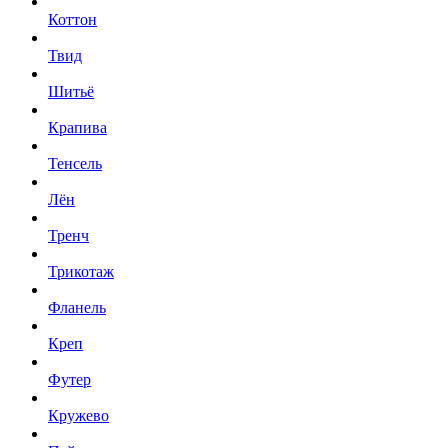
Коттон
Твид
Шитьё
Крапива
Тенсель
Лён
Тренч
Трикотаж
Фланель
Креп
Футер
Кружево