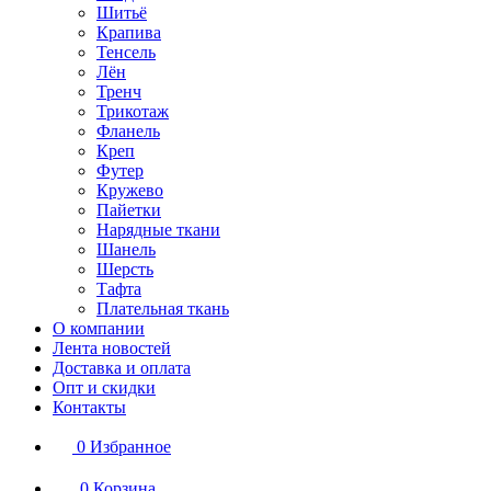
Шитьё
Крапива
Тенсель
Лён
Тренч
Трикотаж
Фланель
Креп
Футер
Кружево
Пайетки
Нарядные ткани
Шанель
Шерсть
Тафта
Плательная ткань
О компании
Лента новостей
Доставка и оплата
Опт и скидки
Контакты
0
Избранное
0
Корзина