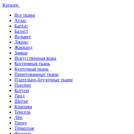
Каталог
Все ткани
Атлас
Бархат
Батист
Вельвет
Джинс
Жаккард
Замша
Искусственная кожа
Костюмная ткань
Курточная ткань
Принтованные ткани
Плательно-блузочные ткани
Поплин
Коттон
Твид
Шитьё
Крапива
Тенсель
Лён
Тренч
Трикотаж
Фланель