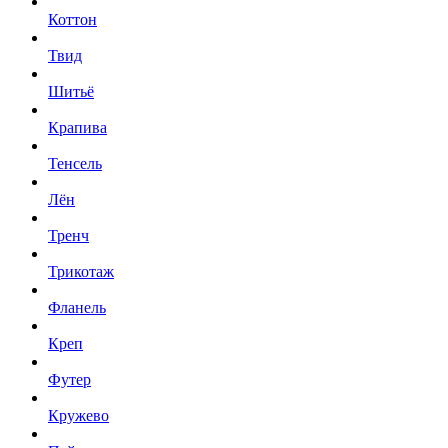
Коттон
Твид
Шитьё
Крапива
Тенсель
Лён
Тренч
Трикотаж
Фланель
Креп
Футер
Кружево