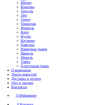
Шитьё
Крапива
Тенсель
Лён
Тренч
Трикотаж
Фланель
Креп
Футер
Кружево
Пайетки
Нарядные ткани
Шанель
Шерсть
Тафта
Плательная ткань
О компании
Лента новостей
Доставка и оплата
Опт и скидки
Контакты
0
Избранное
0
Корзина