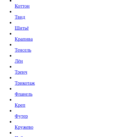
Коттон
Твид
Шитьё
Крапива
Тенсель
Лён
Тренч
Трикотаж
Фланель
Креп
Футер
Кружево