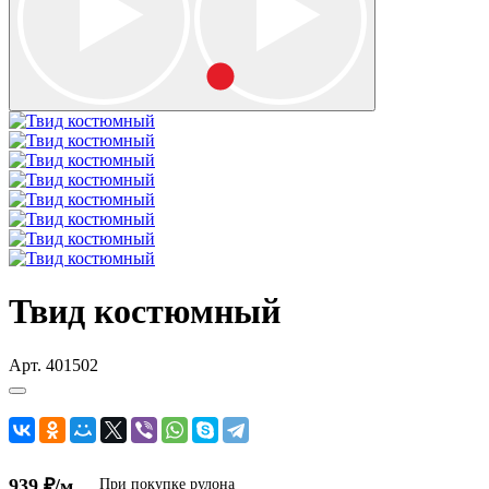
Твид костюмный
Арт.
401502
939 ₽/м
При покупке рулона