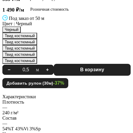
1 490 ₽/м
Розничная стоимость
Под заказ от 50 м
Цвет :
Черный
Черный
Твид костюмный
Твид костюмный
Твид костюмный
Твид костюмный
Твид костюмный
−
м
+
В корзину
-37%
Добавить рулон (30м)
Характеристики
Плотность
—
240 г/м²
Состав
—
54%Т 43%Vi 3%Sp