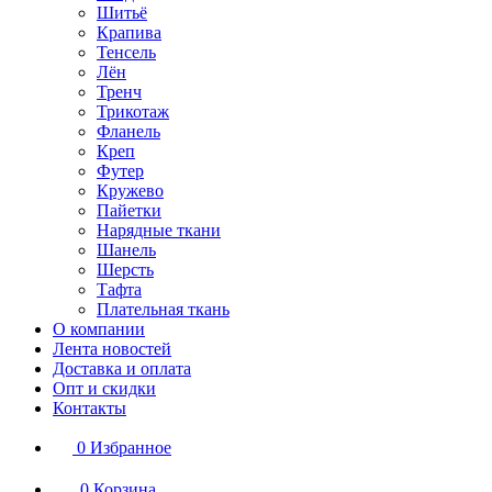
Шитьё
Крапива
Тенсель
Лён
Тренч
Трикотаж
Фланель
Креп
Футер
Кружево
Пайетки
Нарядные ткани
Шанель
Шерсть
Тафта
Плательная ткань
О компании
Лента новостей
Доставка и оплата
Опт и скидки
Контакты
0
Избранное
0
Корзина