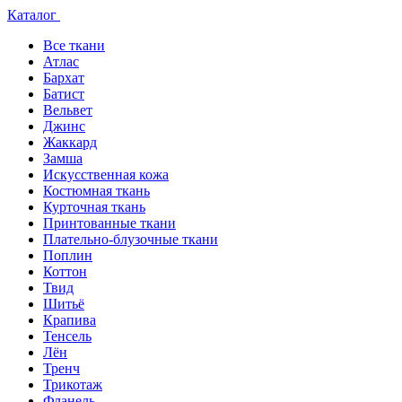
Каталог
Все ткани
Атлас
Бархат
Батист
Вельвет
Джинс
Жаккард
Замша
Искусственная кожа
Костюмная ткань
Курточная ткань
Принтованные ткани
Плательно-блузочные ткани
Поплин
Коттон
Твид
Шитьё
Крапива
Тенсель
Лён
Тренч
Трикотаж
Фланель