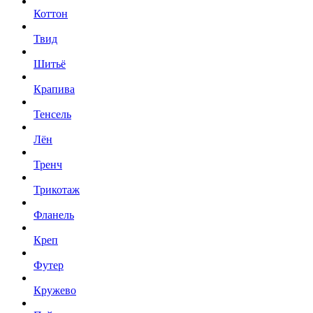
Коттон
Твид
Шитьё
Крапива
Тенсель
Лён
Тренч
Трикотаж
Фланель
Креп
Футер
Кружево