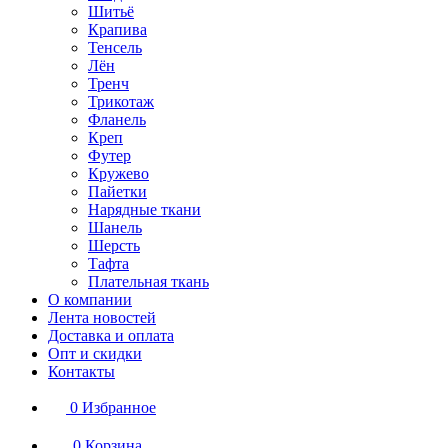
Шитьё
Крапива
Тенсель
Лён
Тренч
Трикотаж
Фланель
Креп
Футер
Кружево
Пайетки
Нарядные ткани
Шанель
Шерсть
Тафта
Плательная ткань
О компании
Лента новостей
Доставка и оплата
Опт и скидки
Контакты
0
Избранное
0
Корзина