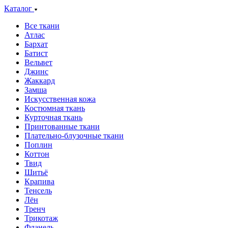
Каталог
Все ткани
Атлас
Бархат
Батист
Вельвет
Джинс
Жаккард
Замша
Искусственная кожа
Костюмная ткань
Курточная ткань
Принтованные ткани
Плательно-блузочные ткани
Поплин
Коттон
Твид
Шитьё
Крапива
Тенсель
Лён
Тренч
Трикотаж
Фланель