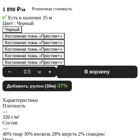
1 890 ₽/м
Розничная стоимость
Есть в наличии
35 м
Цвет :
Черный
Черный
Костюмная ткань «Престиж+»
Костюмная ткань «Престиж+»
Костюмная ткань «Престиж+»
Костюмная ткань «Престиж+»
Костюмная ткань «Престиж+»
−
м
+
В корзину
-37%
Добавить рулон (30м)
Характеристики
Плотность
—
320 г/м²
Состав
—
40% тиар 30% вискоза 28% шерсть 2% спандекс
Цвет