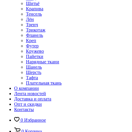
Шитьё
Крапива
Тенсель
Лён
Тренч
Трикотаж
Фланель
Креп
Футер
Кружево
Пайетки
Нарядные ткани
Шанель
Шерсть
Тафта
Плательная ткань
О компании
Лента новостей
Доставка и оплата
Опт и скидки
Контакты
0
Избранное
0
Корзина