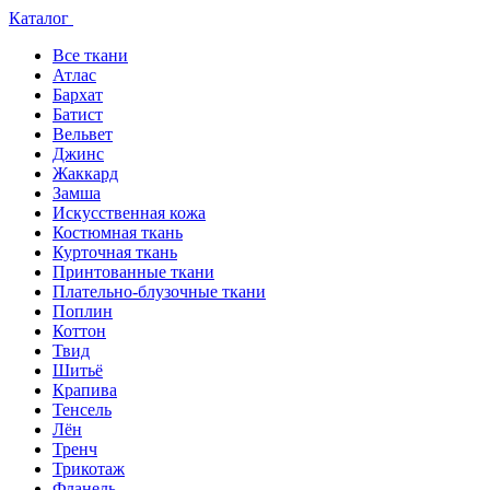
Каталог
Все ткани
Атлас
Бархат
Батист
Вельвет
Джинс
Жаккард
Замша
Искусственная кожа
Костюмная ткань
Курточная ткань
Принтованные ткани
Плательно-блузочные ткани
Поплин
Коттон
Твид
Шитьё
Крапива
Тенсель
Лён
Тренч
Трикотаж
Фланель