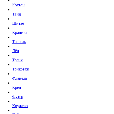
Коттон
Твид
Шитьё
Крапива
Тенсель
Лён
Тренч
Трикотаж
Фланель
Креп
Футер
Кружево