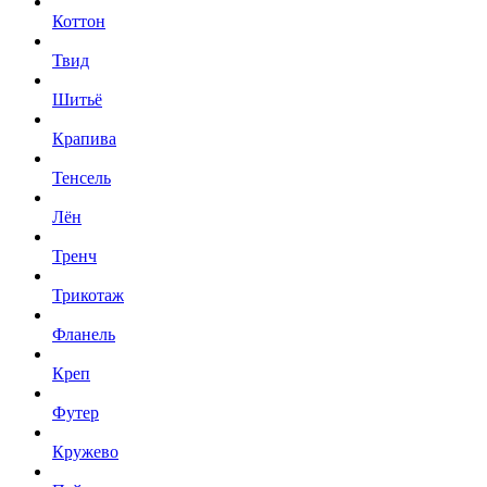
Коттон
Твид
Шитьё
Крапива
Тенсель
Лён
Тренч
Трикотаж
Фланель
Креп
Футер
Кружево