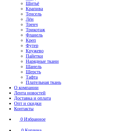
Шитьё
Крапива
Тенсель
Лён
Тренч
Трикотаж
Фланель
Креп
Футер
Кружево
Пайетки
Нарядные ткани
Шанель
Шерсть
Тафта
Плательная ткань
О компании
Лента новостей
Доставка и оплата
Опт и скидки
Контакты
0
Избранное
0
Корзина