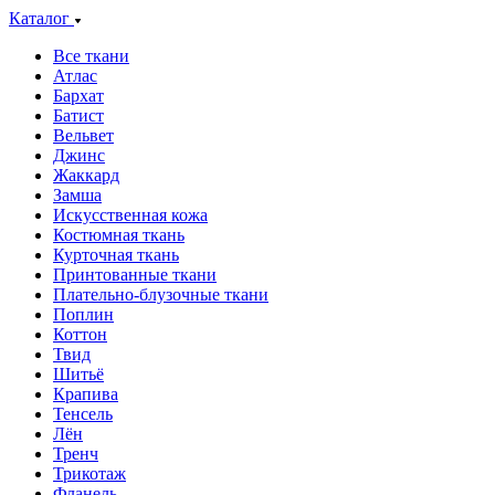
Каталог
Все ткани
Атлас
Бархат
Батист
Вельвет
Джинс
Жаккард
Замша
Искусственная кожа
Костюмная ткань
Курточная ткань
Принтованные ткани
Плательно-блузочные ткани
Поплин
Коттон
Твид
Шитьё
Крапива
Тенсель
Лён
Тренч
Трикотаж
Фланель