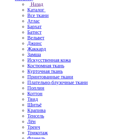
Назад
Каталог
Все ткани
Атлас
Бархат
Батист
Вельвет
Джинс
Жаккард
Замша
Искусственная кожа
Костюмная ткань
Курточная ткань
Принтованные ткани
Плательно-блузочные ткани
Поплин
Коттон
Твид
Шитьё
Крапива
Тенсель
Лён
Тренч
Трикотаж
Фланель