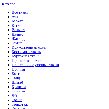
Каталог
Все ткани
Атлас
Бархат
Батист
Вельвет
Джинс
Жаккард
Замша
Искусственная кожа
Костюмная ткань
Курточная ткань
Принтованные ткани
Плательно-блузочные ткани
Поплин
Коттон
Твид
Шитьё
Крапива
Тенсель
Лён
Тренч
Трикотаж
Фланель