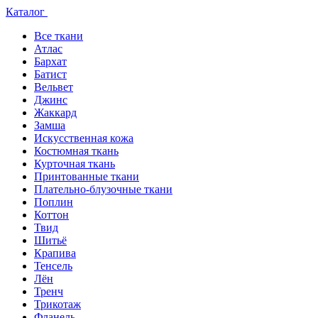
Каталог
Все ткани
Атлас
Бархат
Батист
Вельвет
Джинс
Жаккард
Замша
Искусственная кожа
Костюмная ткань
Курточная ткань
Принтованные ткани
Плательно-блузочные ткани
Поплин
Коттон
Твид
Шитьё
Крапива
Тенсель
Лён
Тренч
Трикотаж
Фланель