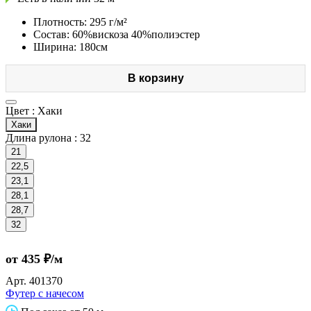
Плотность: 295 г/м²
Состав: 60%вискоза 40%полиэстер
Ширина: 180см
В корзину
Цвет :
Хаки
Хаки
Длина рулона :
32
21
22,5
23,1
28,1
28,7
32
от 435 ₽/м
Арт.
401370
Футер с начесом