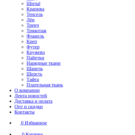
Шитьё
Крапива
Тенсель
Лён
Тренч
Трикотаж
Фланель
Креп
Футер
Кружево
Пайетки
Нарядные ткани
Шанель
Шерсть
Тафта
Плательная ткань
О компании
Лента новостей
Доставка и оплата
Опт и скидки
Контакты
0
Избранное
0
Корзина