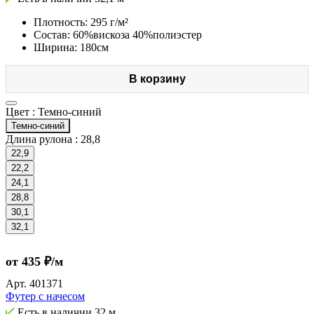
Плотность: 295 г/м²
Состав: 60%вискоза 40%полиэстер
Ширина: 180см
В корзину
Цвет :
Темно-синий
Темно-синий
Длина рулона :
28,8
22,9
22,2
24,1
28,8
30,1
32,1
от 435 ₽/м
Арт.
401371
Футер с начесом
Есть в наличии
32 м