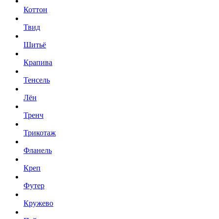
Коттон
Твид
Шитьё
Крапива
Тенсель
Лён
Тренч
Трикотаж
Фланель
Креп
Футер
Кружево