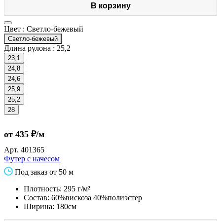
В корзину
Цвет :
Светло-бежевый
Светло-бежевый
Длина рулона :
25,2
23,1
24,8
24,6
25,9
25,2
28
от 435 ₽/м
Арт.
401365
Футер с начесом
Под заказ от 50 м
Плотность: 295 г/м²
Состав: 60%вискоза 40%полиэстер
Ширина: 180см