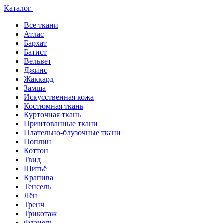
Каталог
Все ткани
Атлас
Бархат
Батист
Вельвет
Джинс
Жаккард
Замша
Искусственная кожа
Костюмная ткань
Курточная ткань
Принтованные ткани
Плательно-блузочные ткани
Поплин
Коттон
Твид
Шитьё
Крапива
Тенсель
Лён
Тренч
Трикотаж
Фланель