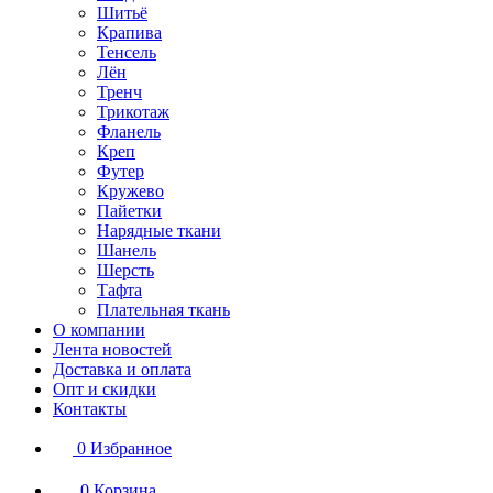
Шитьё
Крапива
Тенсель
Лён
Тренч
Трикотаж
Фланель
Креп
Футер
Кружево
Пайетки
Нарядные ткани
Шанель
Шерсть
Тафта
Плательная ткань
О компании
Лента новостей
Доставка и оплата
Опт и скидки
Контакты
0
Избранное
0
Корзина