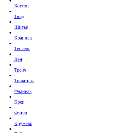
Коттон
Твид
Шитьё
Крапива
Тенсель
Лён
Тренч
Трикотаж
Фланель
Креп
Футер
Кружево