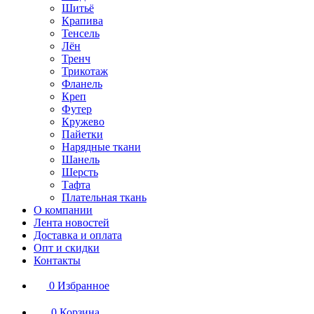
Шитьё
Крапива
Тенсель
Лён
Тренч
Трикотаж
Фланель
Креп
Футер
Кружево
Пайетки
Нарядные ткани
Шанель
Шерсть
Тафта
Плательная ткань
О компании
Лента новостей
Доставка и оплата
Опт и скидки
Контакты
0
Избранное
0
Корзина