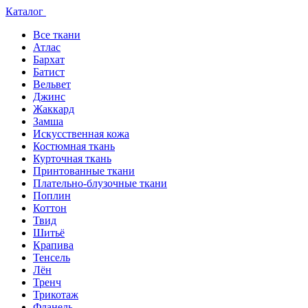
Каталог
Все ткани
Атлас
Бархат
Батист
Вельвет
Джинс
Жаккард
Замша
Искусственная кожа
Костюмная ткань
Курточная ткань
Принтованные ткани
Плательно-блузочные ткани
Поплин
Коттон
Твид
Шитьё
Крапива
Тенсель
Лён
Тренч
Трикотаж
Фланель