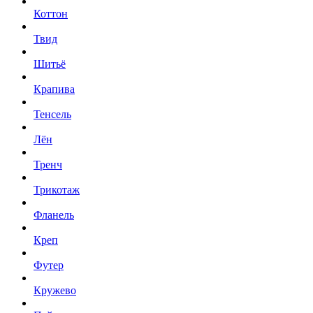
Коттон
Твид
Шитьё
Крапива
Тенсель
Лён
Тренч
Трикотаж
Фланель
Креп
Футер
Кружево