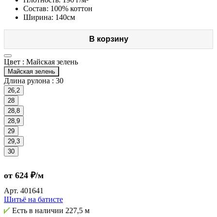
Состав: 100% коттон
Ширина: 140см
В корзину
Цвет :
Майская зелень
Майская зелень
Длина рулона :
30
26,2
28
28,8
28,9
29
29,3
30
от 624 ₽/м
Арт.
401641
Шитьё на батисте
Есть в наличии
227,5 м