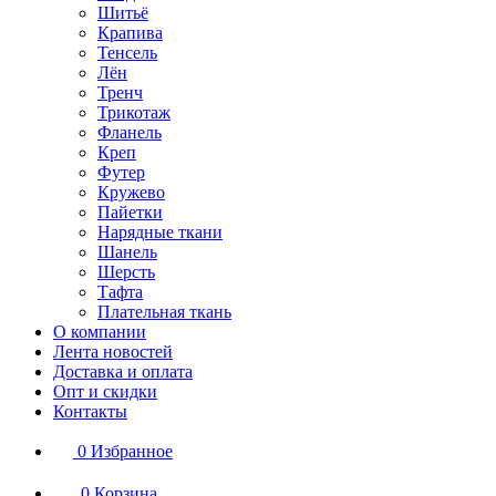
Шитьё
Крапива
Тенсель
Лён
Тренч
Трикотаж
Фланель
Креп
Футер
Кружево
Пайетки
Нарядные ткани
Шанель
Шерсть
Тафта
Плательная ткань
О компании
Лента новостей
Доставка и оплата
Опт и скидки
Контакты
0
Избранное
0
Корзина