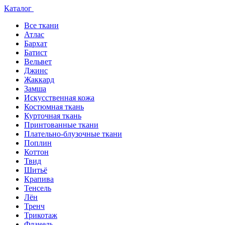
Каталог
Все ткани
Атлас
Бархат
Батист
Вельвет
Джинс
Жаккард
Замша
Искусственная кожа
Костюмная ткань
Курточная ткань
Принтованные ткани
Плательно-блузочные ткани
Поплин
Коттон
Твид
Шитьё
Крапива
Тенсель
Лён
Тренч
Трикотаж
Фланель