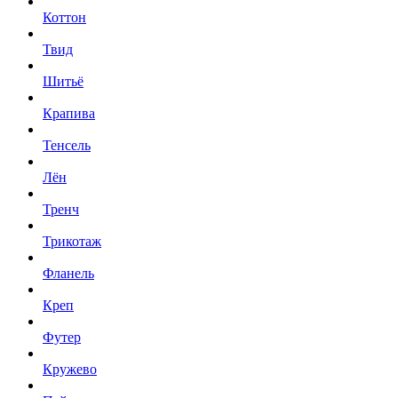
Коттон
Твид
Шитьё
Крапива
Тенсель
Лён
Тренч
Трикотаж
Фланель
Креп
Футер
Кружево