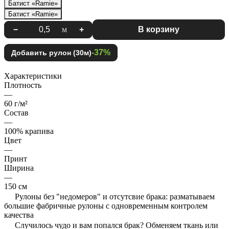
Батист «Ramie»
Батист «Ramie»
−
м
+
В корзину
-37%
Добавить рулон (30м)
Характеристики
Плотность
—
60 г/м²
Состав
—
100% крапива
Цвет
—
Принт
Ширина
—
150 см
Рулоны без "недомеров" и отсутсвие брака: разматываем
большие фабричные рулоны с одновременным контролем
качества
Случилось чудо и вам попался брак? Обменяем ткань или