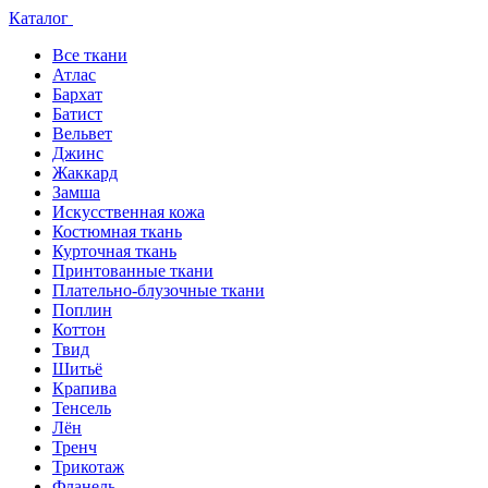
Каталог
Все ткани
Атлас
Бархат
Батист
Вельвет
Джинс
Жаккард
Замша
Искусственная кожа
Костюмная ткань
Курточная ткань
Принтованные ткани
Плательно-блузочные ткани
Поплин
Коттон
Твид
Шитьё
Крапива
Тенсель
Лён
Тренч
Трикотаж
Фланель