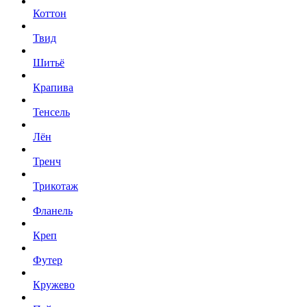
Коттон
Твид
Шитьё
Крапива
Тенсель
Лён
Тренч
Трикотаж
Фланель
Креп
Футер
Кружево