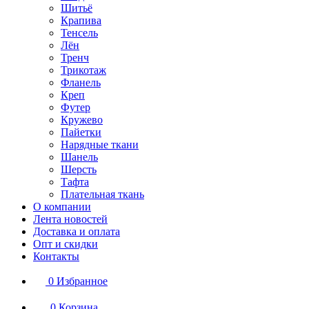
Шитьё
Крапива
Тенсель
Лён
Тренч
Трикотаж
Фланель
Креп
Футер
Кружево
Пайетки
Нарядные ткани
Шанель
Шерсть
Тафта
Плательная ткань
О компании
Лента новостей
Доставка и оплата
Опт и скидки
Контакты
0
Избранное
0
Корзина