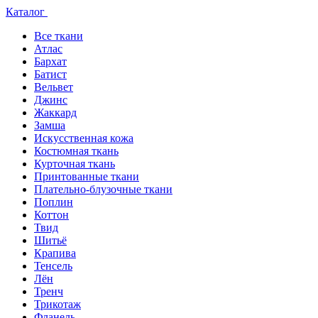
Каталог
Все ткани
Атлас
Бархат
Батист
Вельвет
Джинс
Жаккард
Замша
Искусственная кожа
Костюмная ткань
Курточная ткань
Принтованные ткани
Плательно-блузочные ткани
Поплин
Коттон
Твид
Шитьё
Крапива
Тенсель
Лён
Тренч
Трикотаж
Фланель