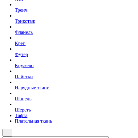
Тренч
Трикотаж
Фланель
Креп
Футер
Кружево
Пайетки
Нарядные ткани
Шанель
Шерсть
Тафта
Плательная ткань