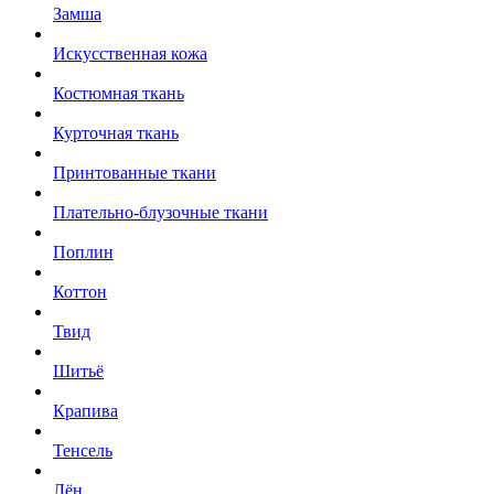
Замша
Искусственная кожа
Костюмная ткань
Курточная ткань
Принтованные ткани
Плательно-блузочные ткани
Поплин
Коттон
Твид
Шитьё
Крапива
Тенсель
Лён