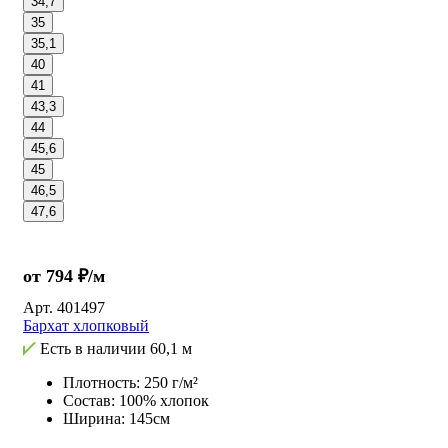
34,7
35
35,1
40
41
43,3
44
45,6
45
46,5
47,6
от 794 ₽/м
Арт.
401497
Бархат хлопковый
Есть в наличии
60,1 м
Плотность: 250 г/м²
Состав: 100% хлопок
Ширина: 145см