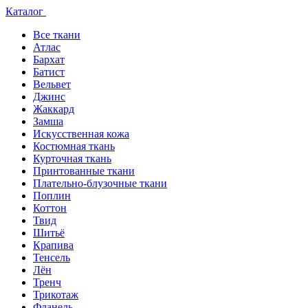
Каталог
Все ткани
Атлас
Бархат
Батист
Вельвет
Джинс
Жаккард
Замша
Искусственная кожа
Костюмная ткань
Курточная ткань
Принтованные ткани
Плательно-блузочные ткани
Поплин
Коттон
Твид
Шитьё
Крапива
Тенсель
Лён
Тренч
Трикотаж
Фланель