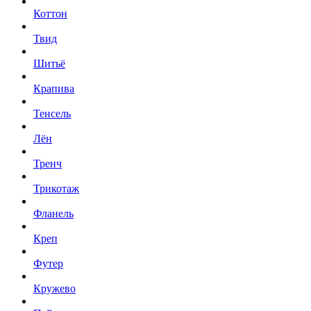
Коттон
Твид
Шитьё
Крапива
Тенсель
Лён
Тренч
Трикотаж
Фланель
Креп
Футер
Кружево