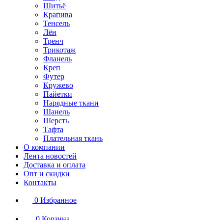
Шитьё
Крапива
Тенсель
Лён
Тренч
Трикотаж
Фланель
Креп
Футер
Кружево
Пайетки
Нарядные ткани
Шанель
Шерсть
Тафта
Плательная ткань
О компании
Лента новостей
Доставка и оплата
Опт и скидки
Контакты
0
Избранное
0
Корзина