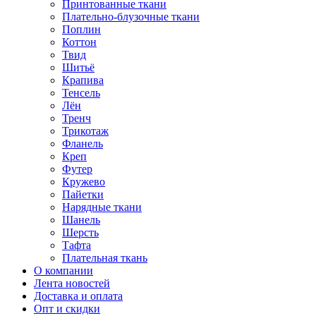
Принтованные ткани
Плательно-блузочные ткани
Поплин
Коттон
Твид
Шитьё
Крапива
Тенсель
Лён
Тренч
Трикотаж
Фланель
Креп
Футер
Кружево
Пайетки
Нарядные ткани
Шанель
Шерсть
Тафта
Плательная ткань
О компании
Лента новостей
Доставка и оплата
Опт и скидки