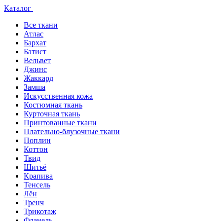
Каталог
Все ткани
Атлас
Бархат
Батист
Вельвет
Джинс
Жаккард
Замша
Искусственная кожа
Костюмная ткань
Курточная ткань
Принтованные ткани
Плательно-блузочные ткани
Поплин
Коттон
Твид
Шитьё
Крапива
Тенсель
Лён
Тренч
Трикотаж
Фланель