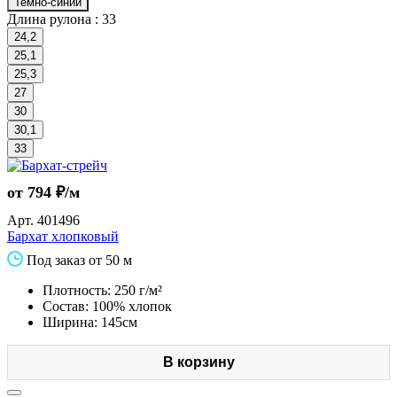
Темно-синий
Длина рулона :
33
24,2
25,1
25,3
27
30
30,1
33
от 794 ₽/м
Арт.
401496
Бархат хлопковый
Под заказ от 50 м
Плотность: 250 г/м²
Состав: 100% хлопок
Ширина: 145см
В корзину