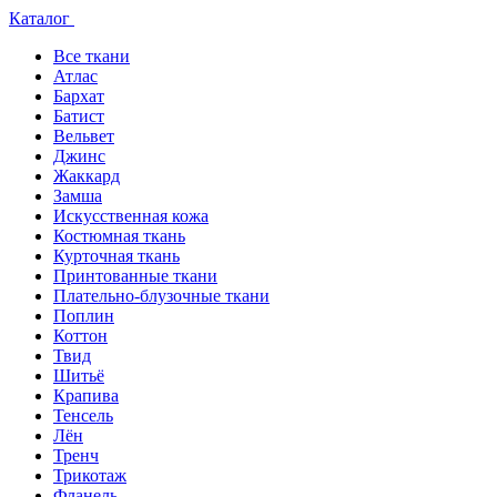
Каталог
Все ткани
Атлас
Бархат
Батист
Вельвет
Джинс
Жаккард
Замша
Искусственная кожа
Костюмная ткань
Курточная ткань
Принтованные ткани
Плательно-блузочные ткани
Поплин
Коттон
Твид
Шитьё
Крапива
Тенсель
Лён
Тренч
Трикотаж
Фланель