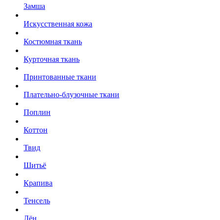
Замша
Искусственная кожа
Костюмная ткань
Курточная ткань
Принтованные ткани
Плательно-блузочные ткани
Поплин
Коттон
Твид
Шитьё
Крапива
Тенсель
Лён