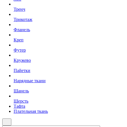
Тренч
Трикотаж
Фланель
Креп
Футер
Кружево
Пайетки
Нарядные ткани
Шанель
Шерсть
Тафта
Плательная ткань