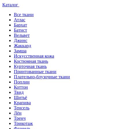
Каталог
Все ткани
Атлас
Бархат
Батист
Вельвет
Джинс
Жаккард
Замша
Искусственная кожа
Костюмная ткань
Курточная ткань
Принтованные ткани
Плательно-блузочные ткани
Поплин
Коттон
Твид
Шитьё
Крапива
Тенсель
Лён
Тренч
Трикотаж
Фланель