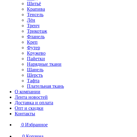
Шитьё
Крапива
Тенсель
Лён
Тренч
Трикотаж
Фланель
Креп
Футер
Кружево
Пайетки
Нарядные ткани
Шанель
Шерсть
Тафта
Плательная ткань
О компании
Лента новостей
Доставка и оплата
Опт и скидки
Контакты
0
Избранное
0
Корзина