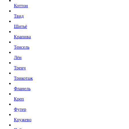
Коттон
Твид
Шитьё
Крапива
Тенсель
Лён
Тренч
Трикотаж
Фланель
Креп
Футер
Кружево