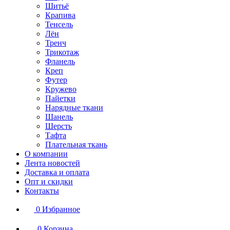
Шитьё
Крапива
Тенсель
Лён
Тренч
Трикотаж
Фланель
Креп
Футер
Кружево
Пайетки
Нарядные ткани
Шанель
Шерсть
Тафта
Плательная ткань
О компании
Лента новостей
Доставка и оплата
Опт и скидки
Контакты
0
Избранное
0
Корзина