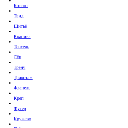
Коттон
Твид
Шитьё
Крапива
Тенсель
Лён
Тренч
Трикотаж
Фланель
Креп
Футер
Кружево