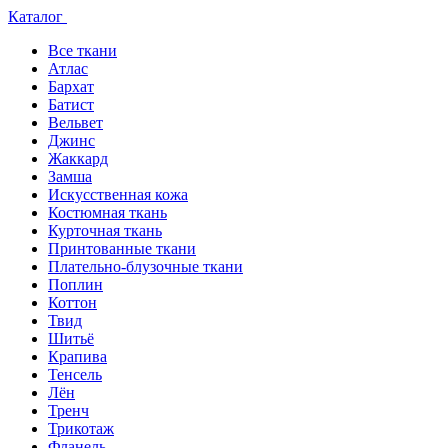
Каталог
Все ткани
Атлас
Бархат
Батист
Вельвет
Джинс
Жаккард
Замша
Искусственная кожа
Костюмная ткань
Курточная ткань
Принтованные ткани
Плательно-блузочные ткани
Поплин
Коттон
Твид
Шитьё
Крапива
Тенсель
Лён
Тренч
Трикотаж
Фланель