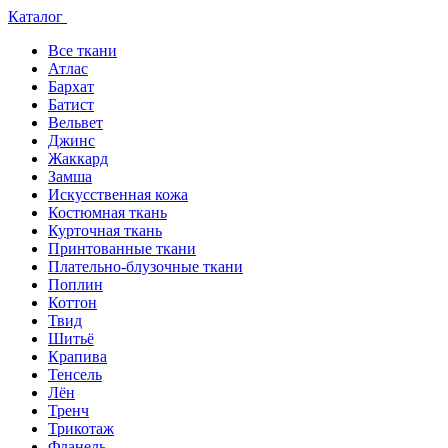
Каталог
Все ткани
Атлас
Бархат
Батист
Вельвет
Джинс
Жаккард
Замша
Искусственная кожа
Костюмная ткань
Курточная ткань
Принтованные ткани
Плательно-блузочные ткани
Поплин
Коттон
Твид
Шитьё
Крапива
Тенсель
Лён
Тренч
Трикотаж
Фланель