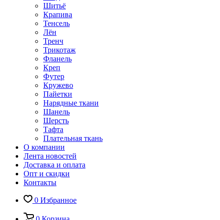
Шитьё
Крапива
Тенсель
Лён
Тренч
Трикотаж
Фланель
Креп
Футер
Кружево
Пайетки
Нарядные ткани
Шанель
Шерсть
Тафта
Плательная ткань
О компании
Лента новостей
Доставка и оплата
Опт и скидки
Контакты
0
Избранное
0
Корзина