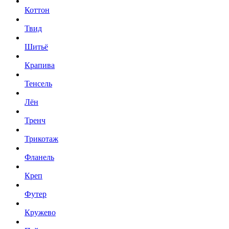
Коттон
Твид
Шитьё
Крапива
Тенсель
Лён
Тренч
Трикотаж
Фланель
Креп
Футер
Кружево