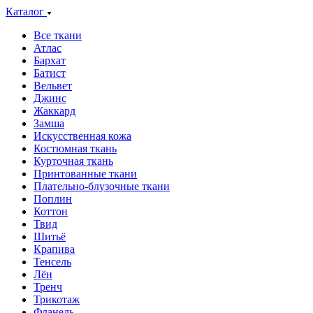
Каталог
Все ткани
Атлас
Бархат
Батист
Вельвет
Джинс
Жаккард
Замша
Искусственная кожа
Костюмная ткань
Курточная ткань
Принтованные ткани
Плательно-блузочные ткани
Поплин
Коттон
Твид
Шитьё
Крапива
Тенсель
Лён
Тренч
Трикотаж
Фланель