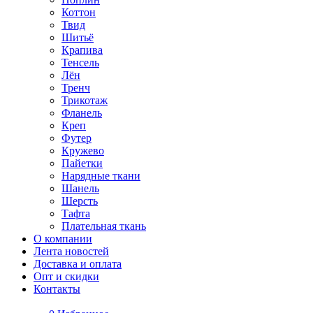
Коттон
Твид
Шитьё
Крапива
Тенсель
Лён
Тренч
Трикотаж
Фланель
Креп
Футер
Кружево
Пайетки
Нарядные ткани
Шанель
Шерсть
Тафта
Плательная ткань
О компании
Лента новостей
Доставка и оплата
Опт и скидки
Контакты