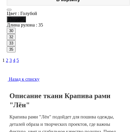
Цвет :
Голубой
Голубой
Длина рулона :
35
30
32
33
35
1
2
3
4
5
Назад к списку
Описание ткани Крапива рами
"Лён"
Крапива рами "Лён" подойдет для пошива одежды,
деталей образа и творческих проектов, где важны
фактура, цвет и стабильное качество полотна. Перед