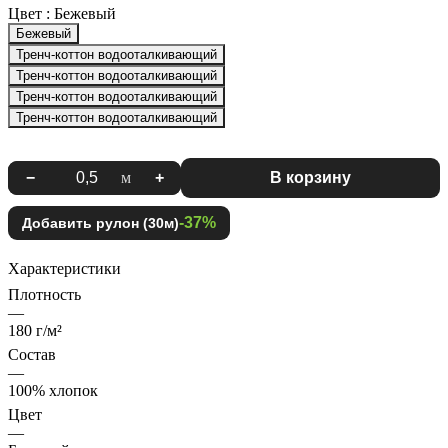
Цвет :
Бежевый
Бежевый
Тренч-коттон водооталкивающий
Тренч-коттон водооталкивающий
Тренч-коттон водооталкивающий
Тренч-коттон водооталкивающий
−
м
+
В корзину
-37%
Добавить рулон (30м)
Характеристики
Плотность
—
180 г/м²
Состав
—
100% хлопок
Цвет
—