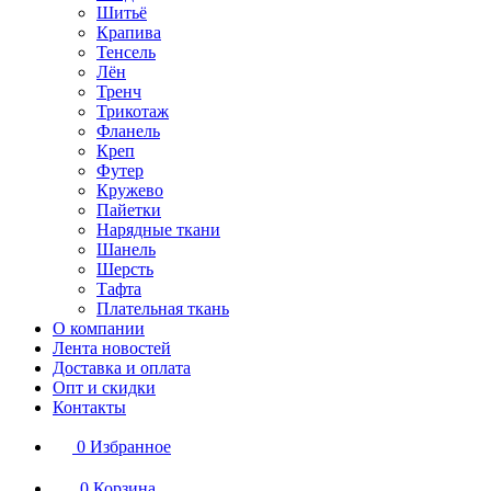
Шитьё
Крапива
Тенсель
Лён
Тренч
Трикотаж
Фланель
Креп
Футер
Кружево
Пайетки
Нарядные ткани
Шанель
Шерсть
Тафта
Плательная ткань
О компании
Лента новостей
Доставка и оплата
Опт и скидки
Контакты
0
Избранное
0
Корзина