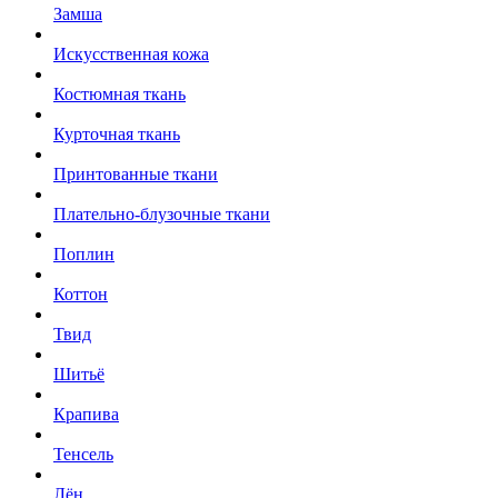
Замша
Искусственная кожа
Костюмная ткань
Курточная ткань
Принтованные ткани
Плательно-блузочные ткани
Поплин
Коттон
Твид
Шитьё
Крапива
Тенсель
Лён