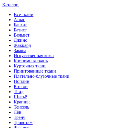
Каталог
Все ткани
Атлас
Бархат
Батист
Вельвет
Джинс
Жаккард
Замша
Искусственная кожа
Костюмная ткань
Курточная ткань
Принтованные ткани
Плательно-блузочные ткани
Поплин
Коттон
Твид
Шитьё
Крапива
Тенсель
Лён
Тренч
Трикотаж
Фланель