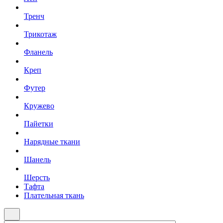
Тренч
Трикотаж
Фланель
Креп
Футер
Кружево
Пайетки
Нарядные ткани
Шанель
Шерсть
Тафта
Плательная ткань